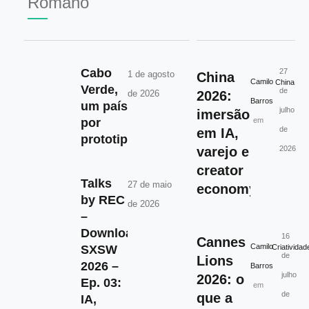
Romano
Cabo
27
1 de agosto
China
Camilo
China
Verde,
de
de 2026
2026:
Barros
um país
julho
imersão
por
em
de
em IA,
prototipar.
varejo e
2026
creator
Talks
27 de maio
economy
by REC
de 2026
–
Download
16
Cannes
Camilo
SXSW
Criatividad
de
Lions
2026 –
Barros
julho
2026: o
Ep. 03:
em
de
que a
IA,