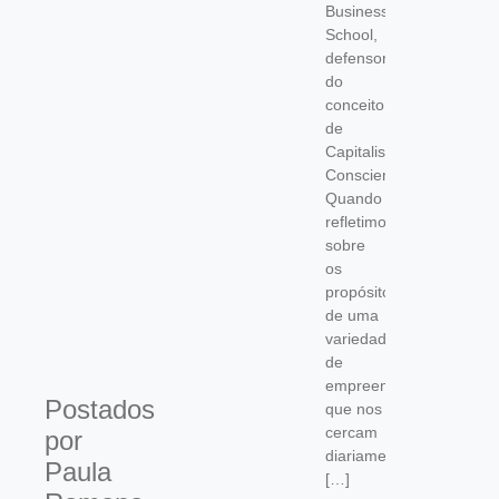
Business
School,
defensor
do
conceito
de
Capitalismo
Consciente.
Quando
refletimos
sobre
os
propósitos
de uma
variedade
de
empreendimentos
Postados
que nos
cercam
por
diariamente,
Paula
[…]