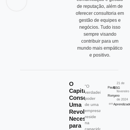
de reputação, além de
oferecer consultoria em
gestão de equipes e
negócios. Tudo isso
sempre visando
contribuir para um
mundo mais empático
e positivo.
O
21 de
“O
Paula
ESG
Capitalismo
fevereiro
verdadeiro
,
Romano
Consciente:
poder
de 2024
Uma
em
de uma
Aprendizad
empresa
Revolução
reside
Necessária
na
para
capacidade