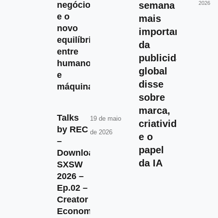
negócios
semana
2026
e o
mais
novo
importante
equilíbrio
da
entre
publicidade
humanos
global
e
disse
máquinas
sobre
marca,
Talks
19 de maio
criatividade
by REC
de 2026
e o
–
papel
Download
da IA
SXSW
2026 –
Ep.02 –
Creator
Economy,