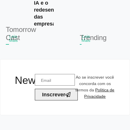
IA e o
redesenho
das
empresas
Tomorrow
Cast
Trending
Leia
Leia
Mais
Mais
Newsletter
Ao se inscrever você
concorda com os
termos da
Política de
Inscrever
Privacidade