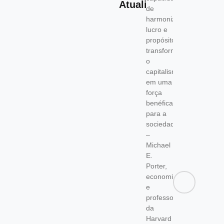
Atualidade
de
harmonizar
lucro e
propósito,
transformando
o
capitalismo
em uma
força
benéfica
para a
sociedade.”
–
Michael
E.
Porter,
economista
e
professor
da
Harvard