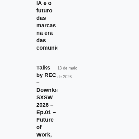
IA e o
futuro
das
marcas
na era
das
comunidades
Talks
13 de maio
by REC
de 2026
–
Download
SXSW
2026 –
Ep.01 –
Future
of
Work,