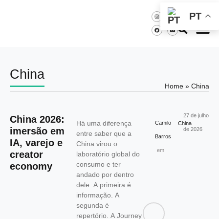
PT
China
Home
»
China
27 de julho
China 2026:
Há uma diferença
Camilo
China
imersão em
de 2026
entre saber que a
Barros
IA, varejo e
China virou o
em
creator
laboratório global do
consumo e ter
economy
andado por dentro
dele. A primeira é
informação. A
segunda é
repertório. A Journey