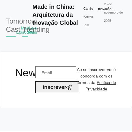
25 de
Made in China:
Camilo
Inovação
novembro de
Arquitetura da
Barros
Tomorrow
2025
Inovação Global
em
Cast
Trending
Mais
Leia
Episódios
Mais
Newsletter
Ao se inscrever você
concorda com os
termos da
Política de
Inscrever
Privacidade