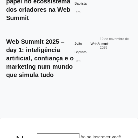
papel no ecossistema
Baptista
dos criadores na Web
em
Summit
12 de novembro de
Web Summit 2025 –
João
WebSummit
2025
day 1: inteligência
Baptista
artificial, confiança e o
em
marketing num mundo
que simula tudo
Ao se inscrever você