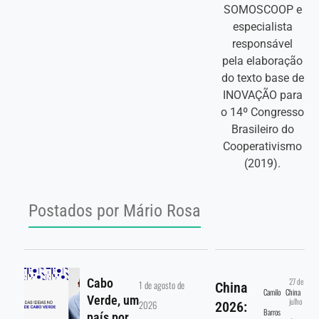
SOMOSCOOP e
especialista
responsável
pela elaboração
do texto base de
INOVAÇÃO para
o 14º Congresso
Brasileiro do
Cooperativismo
(2019).
Postados por
Mário Rosa
Cabo
27 de
1 de agosto de
China
Camilo
China
Verde, um
julho
2026
2026:
Barros
país por