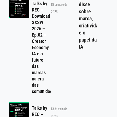
Talks by
disse
19 de maio de
REC –
sobre
2026
Download
marca,
SXSW
criatividade
2026 –
e o
Ep.02 –
papel da
Creator
IA
Economy,
IA e o
futuro
das
marcas
na era
das
comunidades
Talks by
13 de maio de
REC –
2026