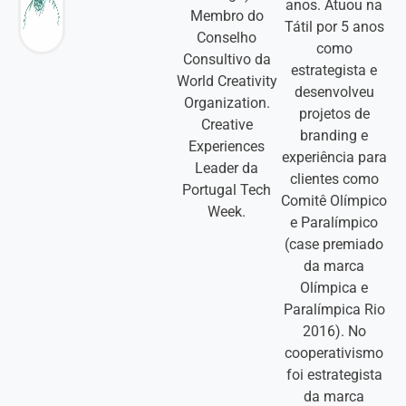
anos. Atuou na
Membro do
Tátil por 5 anos
Conselho
como
Consultivo da
estrategista e
World Creativity
desenvolveu
Organization.
projetos de
Creative
branding e
Experiences
experiência para
Leader da
clientes como
Portugal Tech
Comitê Olímpico
Week.
e Paralímpico
(case premiado
da marca
Olímpica e
Paralímpica Rio
2016). No
cooperativismo
foi estrategista
da marca