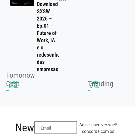
Download
SXSW
2026 –
Ep.01 –
Future of
Work, IA
e o
redesenho
das
empresas
Tomorrow
Cast
Trending
Leia
Leia
Mais
Mais
Newsletter
Ao se inscrever você
concorda com os