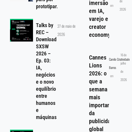
de
imersão
em
prototipar.
2026
em IA,
varejo e
Talks by
27 de maio de
creator
REC –
2026
economy
Download
SXSW
2026 –
16 de
Cannes
Camilo
Criatividade
Ep. 03:
julho
Lions
IA,
Barros
de
2026: o
negócios
em
2026
que a
e o novo
equilíbrio
semana
entre
mais
humanos
importante
e
da
máquinas
publicidade
global