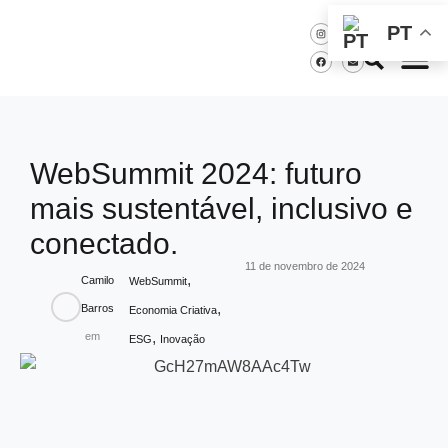
PT
WebSummit 2024: futuro
mais sustentável, inclusivo e
conectado.
11 de novembro de 2024
,
Camilo
WebSummit
,
Barros
Economia Criativa
,
em
ESG
Inovação