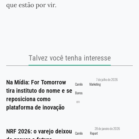
que estão por vir.
Talvez você tenha interesse
7 de julho de 2026
Na Mídia: For Tomorrow
Camilo
Marketing
tira instituto do nome e se
Barros
reposiciona como
em
plataforma de inovação
28 de janeiro de 2026
NRF 2026: o varejo deixou
Camilo
Report