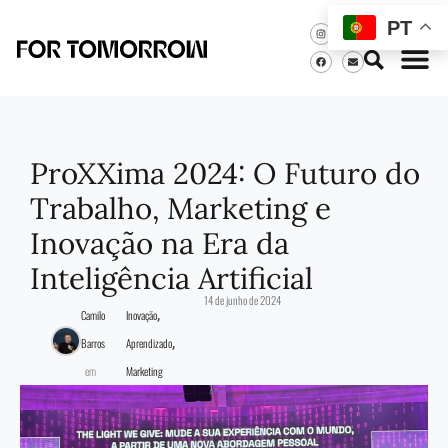
PT
ProXXima 2024: O Futuro do
Trabalho, Marketing e
Inovação na Era da
Inteligência Artificial
14 de junho de 2024
,
Camilo
Inovação
,
Barros
Aprendizado
em
Marketing