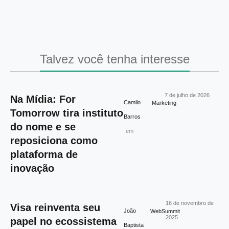
Talvez você tenha interesse
7 de julho de 2026
Na Mídia: For
Camilo
Marketing
Tomorrow tira instituto
Barros
do nome e se
em
reposiciona como
plataforma de
inovação
16 de novembro de
Visa reinventa seu
João
WebSummit
2025
papel no ecossistema
Baptista