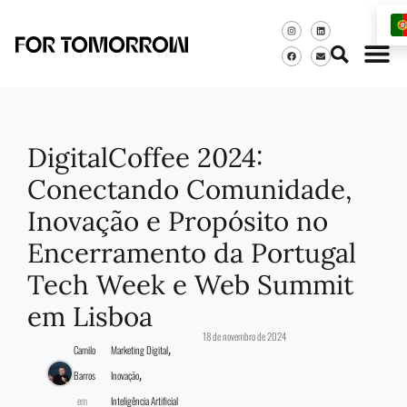
DigitalCoffee 2024:
Conectando Comunidade,
Inovação e Propósito no
Encerramento da Portugal
Tech Week e Web Summit
em Lisboa
18 de novembro de 2024
,
Camilo
Marketing Digital
,
Barros
Inovação
em
Inteligência Artificial