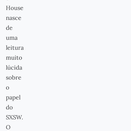
House
nasce
de
uma
leitura
muito
lúcida
sobre
o
papel
do
SXSW.
O