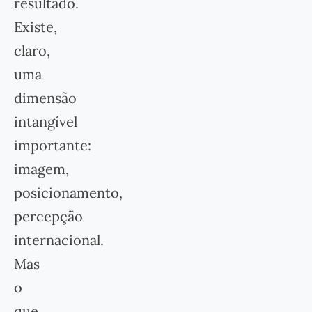
resultado.
Existe,
claro,
uma
dimensão
intangível
importante:
imagem,
posicionamento,
percepção
internacional.
Mas
o
que