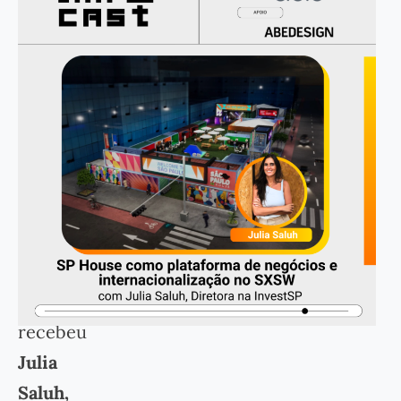
Na
contagem
regressiva
para
o
SXSW
2026,
o
TomorrowCast
recebeu
Julia
Saluh,