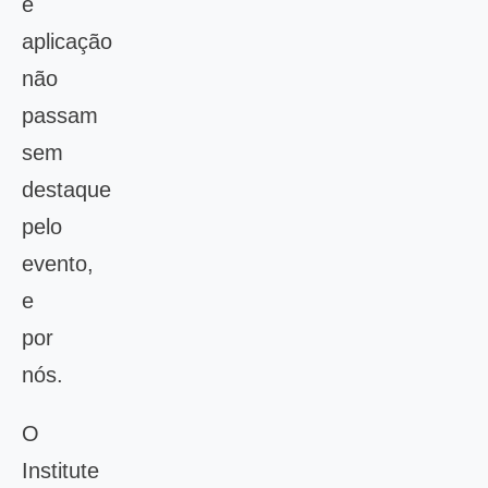
e
aplicação
não
passam
sem
destaque
pelo
evento,
e
por
nós.
O
Institute