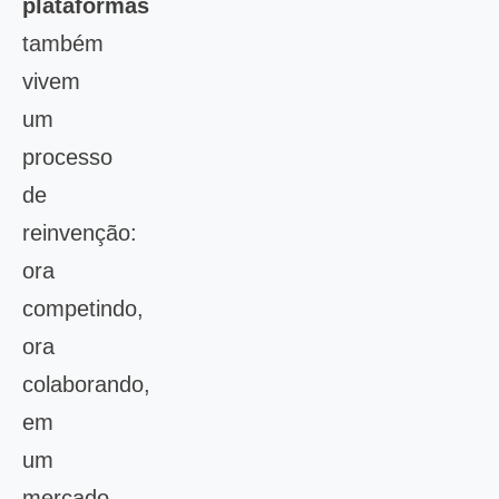
plataformas
também
vivem
um
processo
de
reinvenção:
ora
competindo,
ora
colaborando,
em
um
mercado