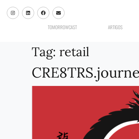
TOMORROWCAST
ARTIGOS
Tag:
retail
CRE8TRS.journ