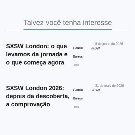
Talvez você tenha interesse
8 de junho de 2026
SXSW London: o que
Camilo
SXSW
levamos da jornada e
Barros
o que começa agora
em
31 de maio de 2026
SXSW London 2026:
Camilo
SXSW
depois da descoberta,
Barros
a comprovação
em