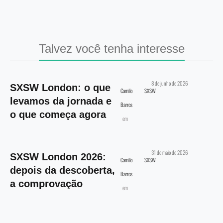
Talvez você tenha interesse
8 de junho de 2026
SXSW London: o que
Camilo
SXSW
levamos da jornada e
Barros
o que começa agora
em
31 de maio de 2026
SXSW London 2026:
Camilo
SXSW
depois da descoberta,
Barros
a comprovação
em