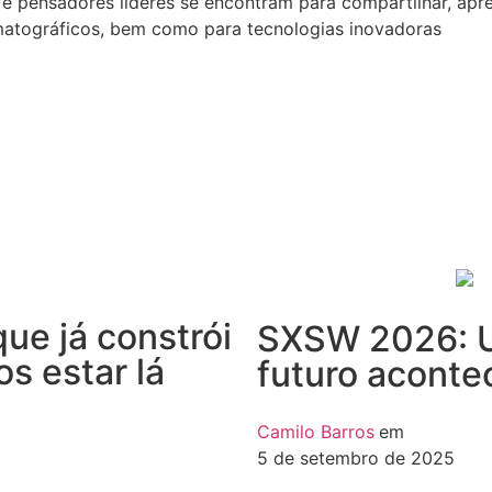
s e pensadores líderes se encontram para compartilhar, apr
matográficos, bem como para tecnologias inovadoras
ue já constrói
SXSW 2026: U
os estar lá
futuro aconte
Camilo Barros
em
5 de setembro de 2025