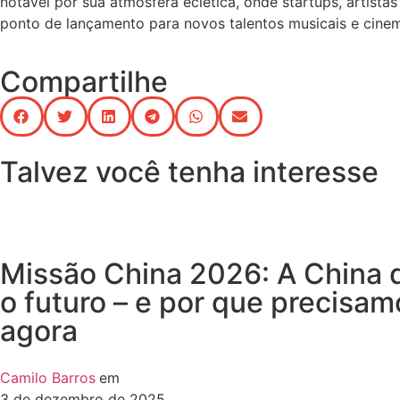
notável por sua atmosfera eclética, onde startups, artista
ponto de lançamento para novos talentos musicais e cine
Compartilhe
Talvez você tenha interesse
Missão China 2026: A China q
o futuro – e por que precisam
agora
Camilo Barros
em
3 de dezembro de 2025