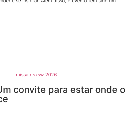
ender e se inspirar. Além disso, o evento tem sido um
m convite para estar onde o
ce