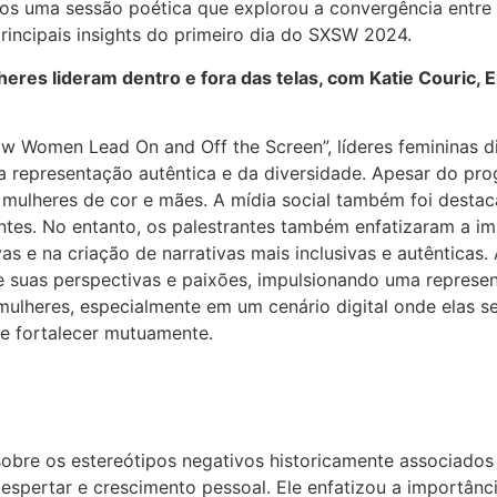
mos uma sessão poética que explorou a convergência entre
incipais insights do primeiro dia do SXSW 2024.
eres lideram dentro e fora das telas, com
Katie Couric
, 
How Women Lead On and Off the Screen”, líderes femininas d
da representação autêntica e da diversidade. Apesar do p
ara mulheres de cor e mães. A mídia social também foi dest
tes. No entanto, os palestrantes também enfatizaram a im
as e na criação de narrativas mais inclusivas e autênticas
 suas perspectivas e paixões, impulsionando uma represent
ulheres, especialmente em um cenário digital onde elas se
e fortalecer mutuamente.
 sobre os estereótipos negativos historicamente associado
ertar e crescimento pessoal. Ele enfatizou a importância