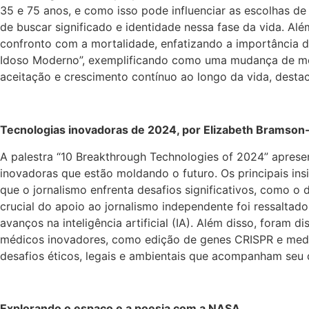
35 e 75 anos, e como isso pode influenciar as escolhas de
de buscar significado e identidade nessa fase da vida. Al
confronto com a mortalidade, enfatizando a importância de
Idoso Moderno”, exemplificando como uma mudança de men
aceitação e crescimento contínuo ao longo da vida, desta
Tecnologias inovadoras de 2024, por Elizabeth Bramso
A palestra “10 Breakthrough Technologies of 2024” apres
inovadoras que estão moldando o futuro. Os principais i
que o jornalismo enfrenta desafios significativos, como o 
crucial do apoio ao jornalismo independente foi ressalta
avanços na inteligência artificial (IA). Além disso, foram 
médicos inovadores, como edição de genes CRISPR e medic
desafios éticos, legais e ambientais que acompanham seu
Explorando o espaço e a poesia com a NASA