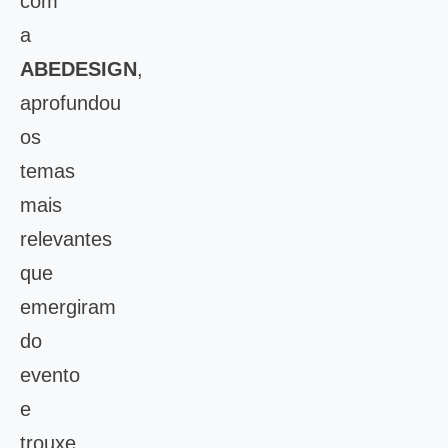
com
a
ABEDESIGN
,
aprofundou
os
temas
mais
relevantes
que
emergiram
do
evento
e
trouxe