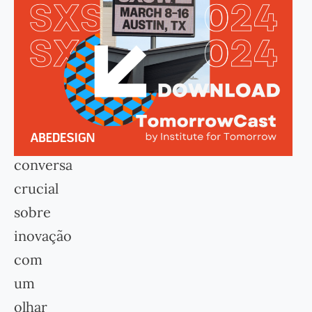
Este
ano,
o
SXSW
consolidou
uma
conversa
crucial
sobre
inovação
com
um
olhar