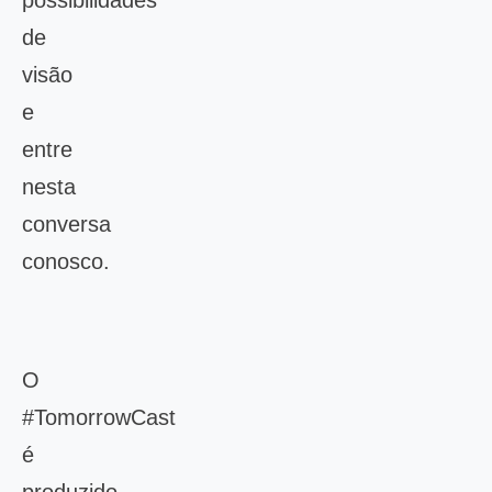
possibilidades
de
visão
e
entre
nesta
conversa
conosco.
O
#TomorrowCast
é