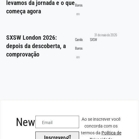
levamos da jornada e o que
Barros
começa agora
em
31 de maio de 2026
SXSW London 2026:
Camilo
SXSW
depois da descoberta, a
Barros
comprovação
em
Newsletter
Ao se inscrever você
concorda com os
termos da
Política de
Inscrever