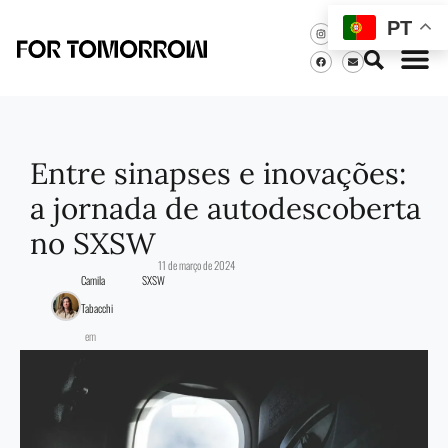
PT
Entre sinapses e inovações:
a jornada de autodescoberta
no SXSW
11 de março de 2024
Camila
SXSW
Tabacchi
em